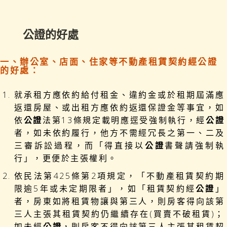
公證的好處
一、辦公室、店面、住家等不動產租賃契約經公證
的好處：
就承租方應依約給付租金、違約金或於租期屆滿應
返還房屋、或出租方應依約返還保證金等事宜，如
依
公證
法第13條規定載明應逕受強制執行，經
公證
者，如未依約履行，他方不需經冗長之第一、二及
三審訴訟過程，而「得直接以
公證
書聲請強制執
行」，更便於主張權利。
依民法第425條第2項規定，「不動產租賃契約期
限逾5年或未定期限者」，如「租賃契約經
公證
」
者，房東如將租賃物讓與第三人，則房客得向該第
三人主張其租賃契約仍繼續存在(買賣不破租賃)；
如未經
公證
，則房客不得向該第三人主張其租賃契